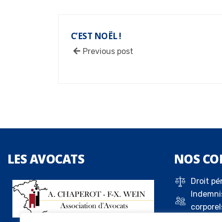
C’EST NOËL !
Previous post
LES
AVOCATS
NOS
CO
Droit pé
Indemni
corporel
Droit de 