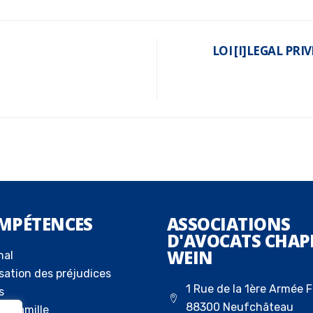
LOI [I]LEGAL PRIV
MPÉTENCES
ASSOCIATIONS
D'AVOCATS CHAP
WEIN
nal
sation des préjudices
1 Rue de la 1ère Armée F
s
88300 Neufchâteau
la famille