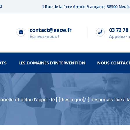
1 Rue de la 1ère Armée Française, 88300 Neu
00
contact@aacw.fr
03 72 78 
Écrivez-nous !
Appelez-n
ATS
LES DOMAINES D’INTERVENTION
NOUS CONTAC
onnelle et délai d’appel : le [i]dies a quo[/i] désormais fixé à