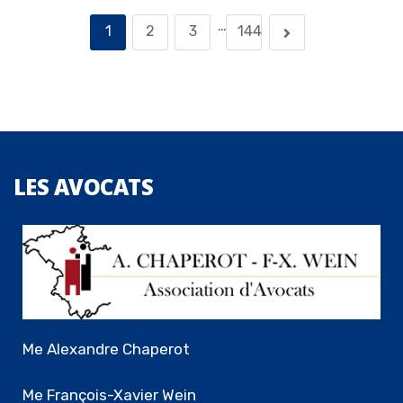
…
1
2
3
144
LES
AVOCATS
Me Alexandre Chaperot
Me François-Xavier Wein