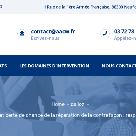
1 Rue de la 1ère Armée Française, 88300 Neu
00
contact@aacw.fr
03 72 78 
Écrivez-nous !
Appelez-n
ATS
LES DOMAINES D’INTERVENTION
NOUS CONTAC
Home
dalloz
 perte de chance de la réparation de la contrefaçon : respon