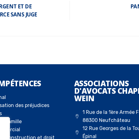
ARGENT ET DE
PA
RCE SANS JUGE
MPÉTENCES
ASSOCIATIONS
D'AVOCATS CHAP
WEIN
nal
sation des préjudices
1 Rue de la 1ère Armée F
s
88300 Neufchâteau
la famille
12 Rue Georges de la To
ommercial
Épinal
 la construction et droit