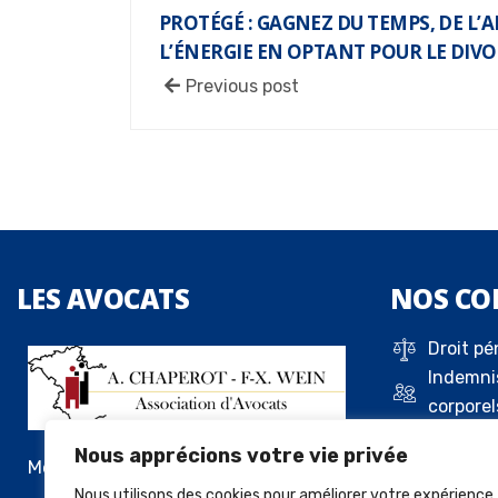
PROTÉGÉ : GAGNEZ DU TEMPS, DE L’
L’ÉNERGIE EN OPTANT POUR LE DIVO
Previous post
LES
AVOCATS
NOS
CO
Droit pé
Indemni
corporel
Droit de 
Nous apprécions votre vie privée
Droit c
Me Alexandre Chaperot
Droit de
Nous utilisons des cookies pour améliorer votre expérience