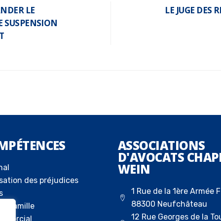
NDER LE
LE JUGE DES 
E SUSPENSION
T
MPÉTENCES
ASSOCIATIONS
D'AVOCATS CHAP
WEIN
nal
sation des préjudices
1 Rue de la 1ère Armée F
s
88300 Neufchâteau
la famille
12 Rue Georges de la To
ommercial