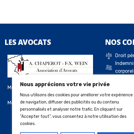
LES
AVOCATS
NOS
CO
Droit pé
Indemni
corporel
Droit de 
Nous apprécions votre vie privée
Droit c
Me Alexandre Chaperot
Droit de
Nous utilisons des cookies pour améliorer votre expérience
locatif
Me François-Xavier Wein
de navigation, diffuser des publicités ou du contenu
personnalisés et analyser notre trafic. En cliquant sur
Vente a
"Accepter tout", vous consentez à notre utilisation des
cookies.