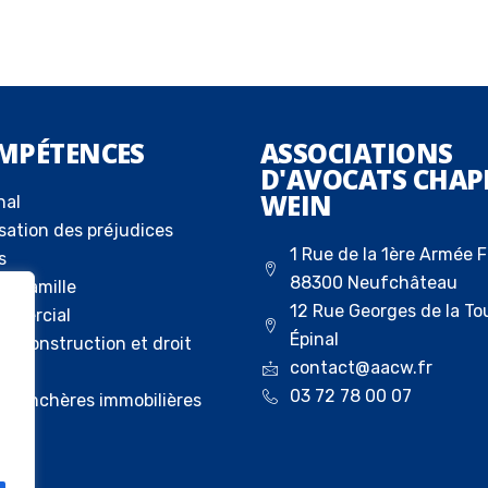
MPÉTENCES
ASSOCIATIONS
D'AVOCATS CHAP
WEIN
nal
sation des préjudices
1 Rue de la 1ère Armée F
s
88300 Neufchâteau
la famille
12 Rue Georges de la To
ommercial
Épinal
 la construction et droit
contact@aacw.fr
03 72 78 00 07
ux enchères immobilières