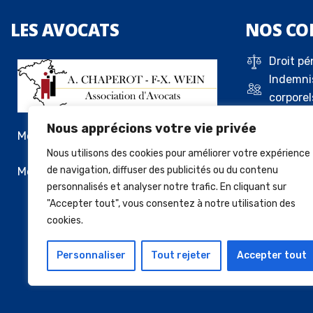
LES
AVOCATS
NOS
CO
Droit pé
Indemni
corporel
Droit de 
Nous apprécions votre vie privée
Droit c
Me Alexandre Chaperot
Droit de
Nous utilisons des cookies pour améliorer votre expérience
locatif
Me François-Xavier Wein
de navigation, diffuser des publicités ou du contenu
personnalisés et analyser notre trafic. En cliquant sur
Vente a
"Accepter tout", vous consentez à notre utilisation des
cookies.
Personnaliser
Tout rejeter
Accepter tout
© 2