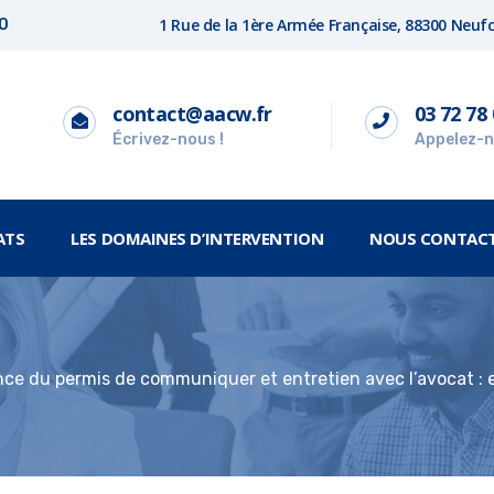
1 Rue de la 1ère Armée Française, 88300 Neu
00
contact@aacw.fr
03 72 78 
Écrivez-nous !
Appelez-n
ATS
LES DOMAINES D’INTERVENTION
NOUS CONTAC
e du permis de communiquer et entretien avec l’avocat : en