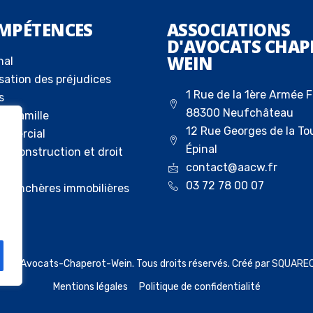
MPÉTENCES
ASSOCIATIONS
D'AVOCATS CHAP
WEIN
nal
sation des préjudices
1 Rue de la 1ère Armée F
s
88300 Neufchâteau
la famille
12 Rue Georges de la To
ommercial
Épinal
 la construction et droit
contact@aacw.fr
03 72 78 00 07
ux enchères immobilières
023 Avocats-Chaperot-Wein. Tous droits réservés. Créé par
SQUARE
Mentions légales
Politique de confidentialité