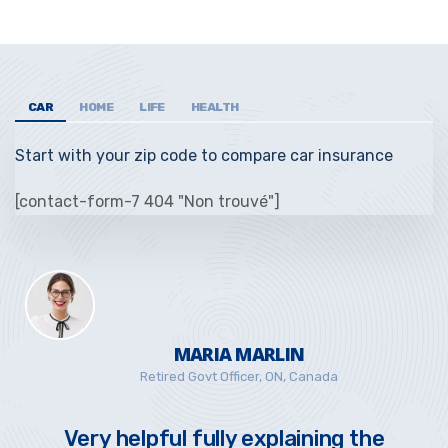
CAR
HOME
LIFE
HEALTH
Start with your zip code to compare car insurance
[contact-form-7 404 "Non trouvé"]
A MARLIN
MARIA M
Officer, ON, Canada
Retired Govt Offic
ly explaining the
Very helpful fully 