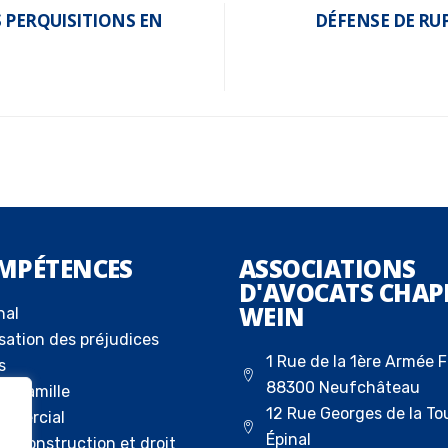
S PERQUISITIONS EN
DÉFENSE DE RU
MPÉTENCES
ASSOCIATIONS
D'AVOCATS CHAP
WEIN
nal
sation des préjudices
1 Rue de la 1ère Armée F
s
88300 Neufchâteau
la famille
12 Rue Georges de la To
ommercial
Épinal
 la construction et droit