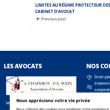
LIMITES AU RÉGIME PROTECTEUR DE
CABINET D’AVOCAT
Previous post
LES
AVOCATS
NOS
CO
Droit pé
Indemni
corporel
Droit de 
Nous apprécions votre vie privée
Droit c
Me Alexandre Chaperot
Droit de
Nous utilisons des cookies pour améliorer votre expérience