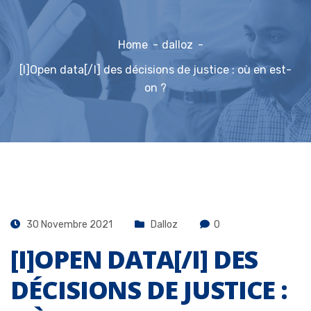
Home
dalloz
[I]Open data[/I] des décisions de justice : où en est-
on ?
30 Novembre 2021
Dalloz
0
[I]OPEN DATA[/I] DES
DÉCISIONS DE JUSTICE :