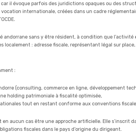
 car il évoque parfois des juridictions opaques ou des struc
s à vocation internationale, créées dans un cadre réglementai
l’OCDE.
été andorrane sans y être résident, à condition que l’activité 
 localement : adresse fiscale, représentant légal sur place,
mment :
Andorre (consulting, commerce en ligne, développement tech
ne holding patrimoniale à fiscalité optimisée,
ernationales tout en restant conforme aux conventions fiscal
 en aucun cas être une approche artificielle. Elle s’inscrit d
igations fiscales dans le pays d’origine du dirigeant.