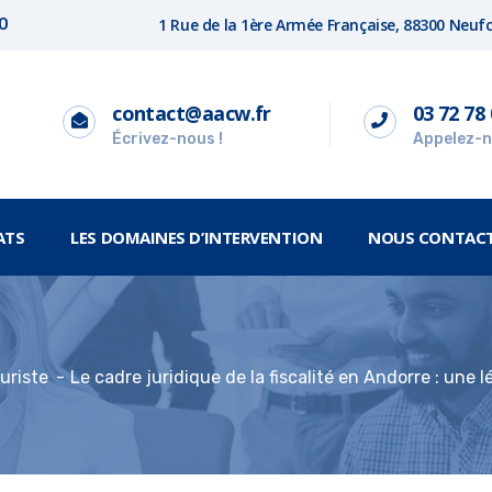
1 Rue de la 1ère Armée Française, 88300 Neu
00
contact@aacw.fr
03 72 78 
Écrivez-nous !
Appelez-n
ATS
LES DOMAINES D’INTERVENTION
NOUS CONTAC
uriste
Le cadre juridique de la fiscalité en Andorre : une lé