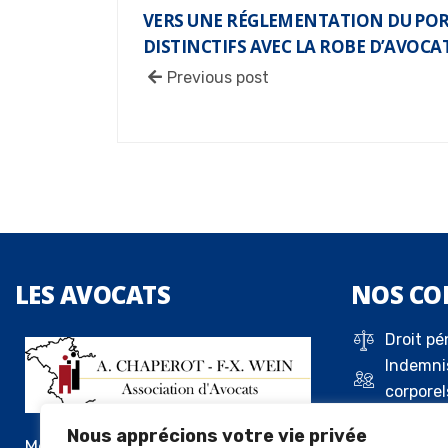
VERS UNE RÉGLEMENTATION DU POR
DISTINCTIFS AVEC LA ROBE D’AVOCA
Previous post
LES
AVOCATS
NOS
CO
Droit pé
Indemni
corporel
Droit de 
Nous apprécions votre vie privée
Droit c
Me Alexandre Chaperot