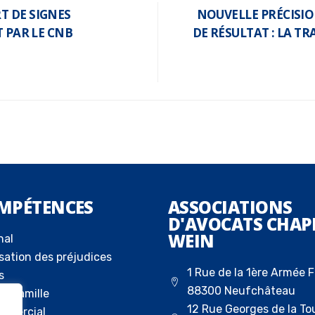
T DE SIGNES
NOUVELLE PRÉCISION
T PAR LE CNB
DE RÉSULTAT : LA T
MPÉTENCES
ASSOCIATIONS
D'AVOCATS CHAP
WEIN
nal
sation des préjudices
1 Rue de la 1ère Armée F
s
88300 Neufchâteau
la famille
12 Rue Georges de la To
ommercial