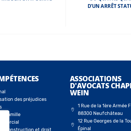
D’UN ARRÊT STAT
MPÉTENCES
ASSOCIATIONS
D'AVOCATS CHAP
WEIN
nal
sation des préjudices
1 Rue de la 1ère Armée F
s
88300 Neufchâteau
la famille
12 Rue Georges de la To
ommercial
Épinal
 la construction et droit