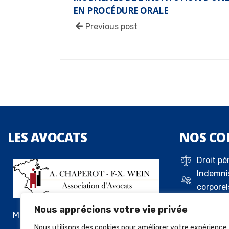
EN PROCÉDURE ORALE
Previous post
LES
AVOCATS
NOS
CO
Droit pé
Indemni
corporel
Droit de 
Nous apprécions votre vie privée
Droit c
Me Alexandre Chaperot
Droit de
Nous utilisons des cookies pour améliorer votre expérience