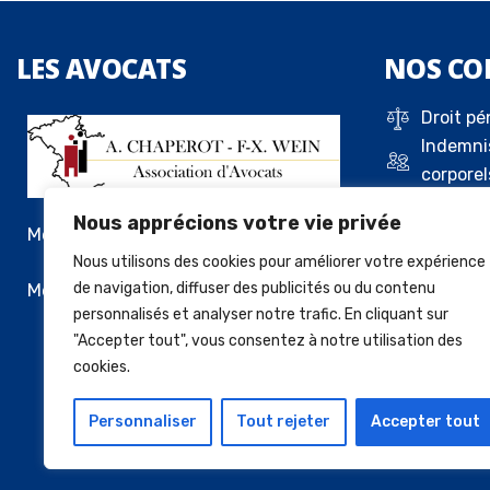
LES
AVOCATS
NOS
CO
Droit pé
Indemni
corporel
Droit de 
Nous apprécions votre vie privée
Droit c
Me Alexandre Chaperot
Droit de
Nous utilisons des cookies pour améliorer votre expérience
locatif
Me François-Xavier Wein
de navigation, diffuser des publicités ou du contenu
personnalisés et analyser notre trafic. En cliquant sur
Vente a
"Accepter tout", vous consentez à notre utilisation des
cookies.
Personnaliser
Tout rejeter
Accepter tout
© 2