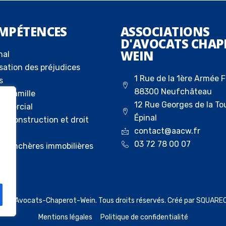
MPÉTENCES
ASSOCIATIONS
D'AVOCATS CHAP
WEIN
nal
sation des préjudices
1 Rue de la 1ère Armée F
s
88300 Neufchâteau
la famille
12 Rue Georges de la To
ommercial
Épinal
 la construction et droit
contact@aacw.fr
03 72 78 00 07
ux enchères immobilières
023 Avocats-Chaperot-Wein. Tous droits réservés. Créé par
SQUARE
Mentions légales
Politique de confidentialité