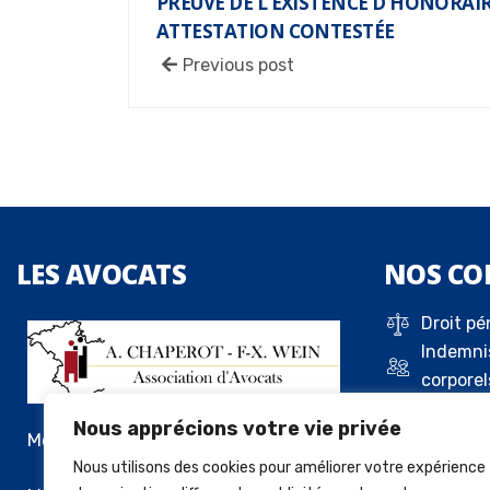
PREUVE DE L’EXISTENCE D’HONORAIR
ATTESTATION CONTESTÉE
Previous post
LES
AVOCATS
NOS
CO
Droit pé
Indemni
corporel
Droit de 
Nous apprécions votre vie privée
Droit c
Me Alexandre Chaperot
Droit de
Nous utilisons des cookies pour améliorer votre expérience