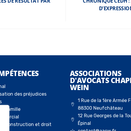
ES DE RÉSULTAT PAR
CHRONIQUE CEDH : 
D’EXPRESSIO
MPÉTENCES
ASSOCIATIONS
D'AVOCATS CHAP
WEIN
nal
sation des préjudices
1 Rue de la 1ère Armée F
s
88300 Neufchâteau
la famille
12 Rue Georges de la To
ommercial
Épinal
 la construction et droit
contact@aacw.fr