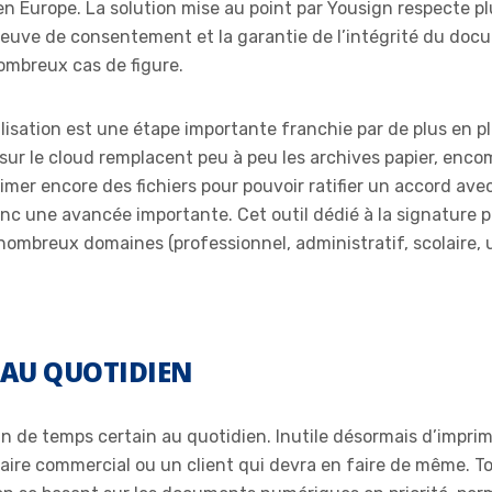
n Europe. La solution mise au point par Yousign respecte plu
 preuve de consentement et la garantie de l’intégrité du doc
nombreux cas de figure.
isation est une étape importante franchie par de plus en plus
sur le cloud remplacent peu à peu les archives papier, encom
mer encore des fichiers pour pouvoir ratifier un accord ave
c une avancée importante. Cet outil dédié à la signature pe
ombreux domaines (professionnel, administratif, scolaire, uni
 AU QUOTIDIEN
 de temps certain au quotidien. Inutile désormais d’imprime
naire commercial ou un client qui devra en faire de même. To