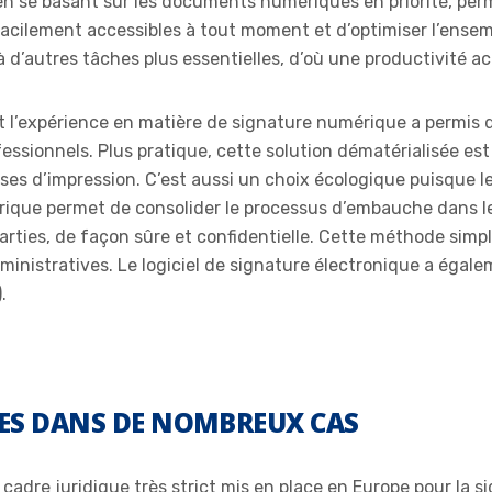
en se basant sur les documents numériques en priorité, per
facilement accessibles à tout moment et d’optimiser l’ense
 d’autres tâches plus essentielles, d’où une productivité ac
 l’expérience en matière de signature numérique a permis 
essionnels. Plus pratique, cette solution dématérialisée e
s d’impression. C’est aussi un choix écologique puisque le 
rique permet de consolider le processus d’embauche dans le
parties, de façon sûre et confidentielle. Cette méthode simp
nistratives. Le logiciel de signature électronique a égale
.
LES DANS DE NOMBREUX CAS
cadre juridique très strict mis en place en Europe pour la s