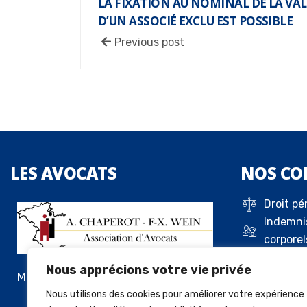
LA FIXATION AU NOMINAL DE LA VA
D’UN ASSOCIÉ EXCLU EST POSSIBLE
Previous post
LES
AVOCATS
NOS
CO
Droit pé
Indemni
corporel
Droit de 
Nous apprécions votre vie privée
Droit c
Me Alexandre Chaperot
Droit de
Nous utilisons des cookies pour améliorer votre expérience