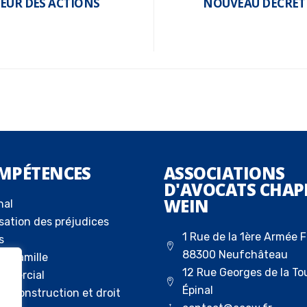
LEUR DES ACTIONS
NOUVEAU DÉCRET D
MPÉTENCES
ASSOCIATIONS
D'AVOCATS CHAP
WEIN
nal
sation des préjudices
1 Rue de la 1ère Armée F
s
88300 Neufchâteau
la famille
12 Rue Georges de la To
ommercial
Épinal
 la construction et droit