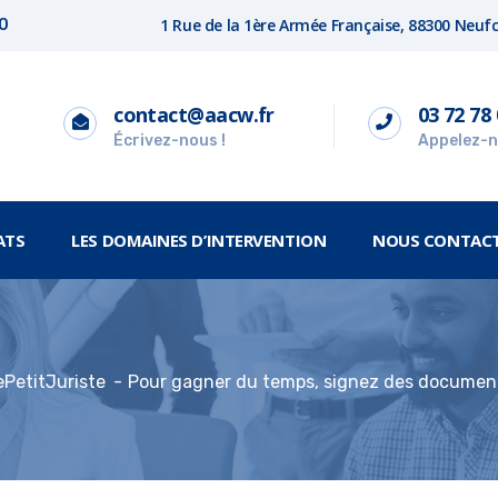
1 Rue de la 1ère Armée Française, 88300 Neu
00
contact@aacw.fr
03 72 78 
Écrivez-nous !
Appelez-n
ATS
LES DOMAINES D’INTERVENTION
NOUS CONTAC
ePetitJuriste
Pour gagner du temps, signez des document