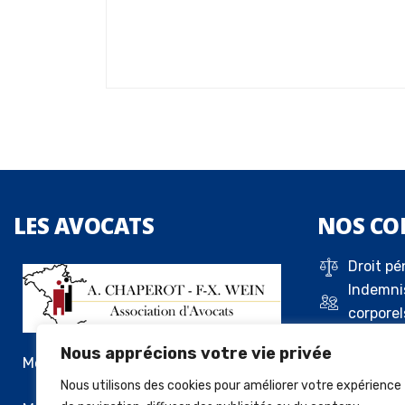
LES
AVOCATS
NOS
CO
Droit pé
Indemni
corporel
Droit de 
Nous apprécions votre vie privée
Droit c
Me Alexandre Chaperot
Droit de
Nous utilisons des cookies pour améliorer votre expérience