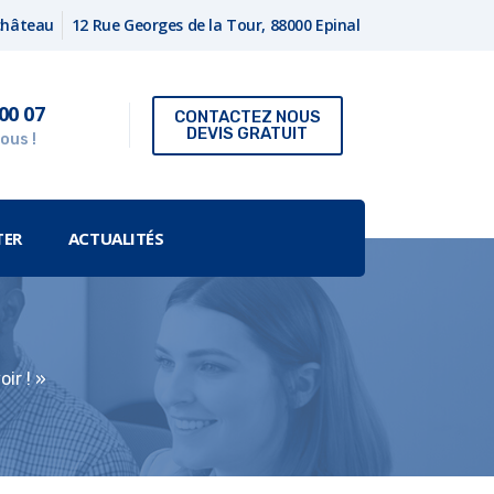
fchâteau
12 Rue Georges de la Tour, 88000 Epinal
00 07
CONTACTEZ NOUS
DEVIS GRATUIT
ous !
TER
ACTUALITÉS
oir ! »