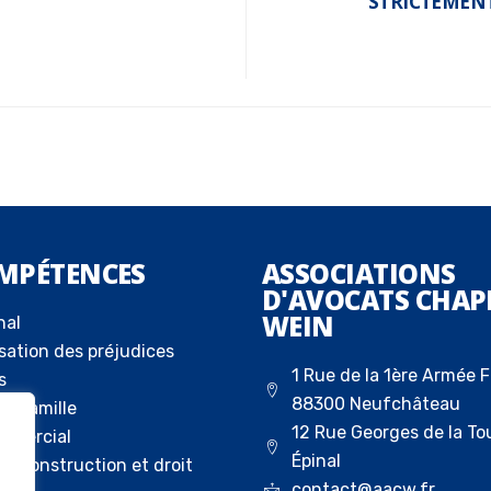
STRICTEMENT
MPÉTENCES
ASSOCIATIONS
D'AVOCATS CHAP
WEIN
nal
sation des préjudices
1 Rue de la 1ère Armée F
s
88300 Neufchâteau
la famille
12 Rue Georges de la To
ommercial
Épinal
 la construction et droit
contact@aacw.fr