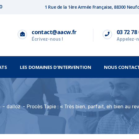
1 Rue de la 1ère Armée Française, 88300 Neu
00
contact@aacw.fr
03 72 78 
Écrivez-nous !
Appelez-n
ATS
LES DOMAINES D’INTERVENTION
NOUS CONTAC
e
dalloz
Procès Tapie : « Très bien, parfait, eh bien au rev