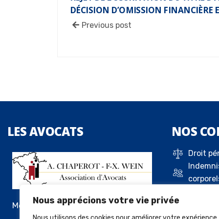
DÉCISION D’OMISSION FINANCIÈRE 
Previous post
LES
AVOCATS
NOS
CO
Droit pé
Indemni
corporel
Droit de 
Nous apprécions votre vie privée
Droit c
Me Alexandre Chaperot
Droit de
Nous utilisons des cookies pour améliorer votre expérience