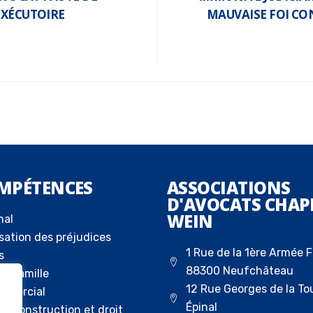
EXÉCUTOIRE
MAUVAISE FOI CO
MPÉTENCES
ASSOCIATIONS
D'AVOCATS CHAP
WEIN
nal
sation des préjudices
1 Rue de la 1ère Armée F
s
88300 Neufchâteau
la famille
12 Rue Georges de la To
ommercial
Épinal
 la construction et droit