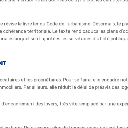
e révise le livre Ier du Code de l’urbanisme. Désormais, le p
ohérence territoriale. Le texte rend caducs les plans d’occ
ales auquel sont ajoutées les servitudes d’utilité publique
NT
 locataires et les propriétaires. Pour se faire, elle encadre n
mobiliers. Par ailleurs, elle réduit le délai de préavis des 
 d’encadrement des loyers, très vite remplacé par une expéri
al en ligne. Pour assurer plus de transparence, ce sont les 