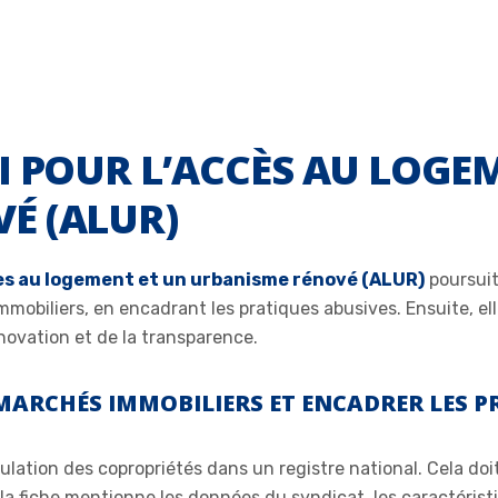
I POUR L’ACCÈS AU LOGE
É (ALUR)
ccès au logement et un urbanisme rénové (ALUR)
poursuit 
mmobiliers, en encadrant les pratiques abusives. Ensuite, el
novation et de la transparence.
 MARCHÉS IMMOBILIERS ET ENCADRER LES P
culation des copropriétés dans un registre national. Cela doi
, la fiche mentionne les données du syndicat, les caractérist