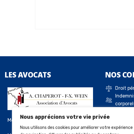
LES
AVOCATS
NOS
CO
Droit pé
Indemni
corporel
Droit de 
Nous apprécions votre vie privée
Droit c
Me Alexandre Chaperot
Droit de
Nous utilisons des cookies pour améliorer votre expérience