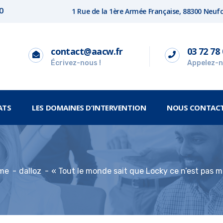
1 Rue de la 1ère Armée Française, 88300 Neu
00
contact@aacw.fr
03 72 78 
Écrivez-nous !
Appelez-n
ATS
LES DOMAINES D’INTERVENTION
NOUS CONTAC
me
dalloz
« Tout le monde sait que Locky ce n’est pas m