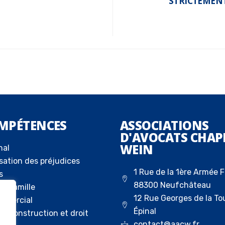
STRICTEMENT
MPÉTENCES
ASSOCIATIONS
D'AVOCATS CHAP
WEIN
nal
sation des préjudices
1 Rue de la 1ère Armée F
s
88300 Neufchâteau
la famille
12 Rue Georges de la To
ommercial
Épinal
 la construction et droit
contact@aacw.fr