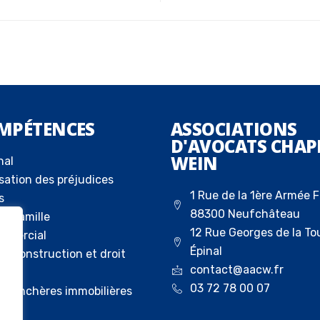
MPÉTENCES
ASSOCIATIONS
D'AVOCATS CHAP
WEIN
nal
sation des préjudices
1 Rue de la 1ère Armée F
s
88300 Neufchâteau
la famille
12 Rue Georges de la To
ommercial
Épinal
 la construction et droit
contact@aacw.fr
03 72 78 00 07
ux enchères immobilières