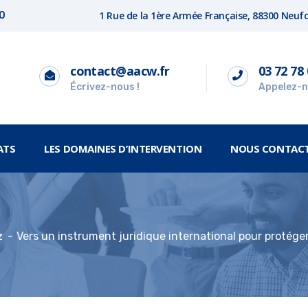
1 Rue de la 1ère Armée Française, 88300 Neu
00
contact@aacw.fr
03 72 78 
Écrivez-nous !
Appelez-n
ATS
LES DOMAINES D’INTERVENTION
NOUS CONTAC
z
Vers un instrument juridique international pour protéger