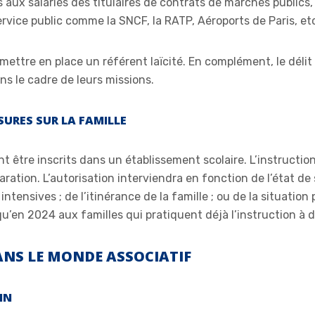
es aux salariés des titulaires de contrats de marchés publics
rvice public comme la SNCF, la RATP, Aéroports de Paris, et
nt mettre en place un référent laïcité. En complément, le déli
s le cadre de leurs missions.
SURES SUR LA FAMILLE
t être inscrits dans un établissement scolaire. L’instructio
ration. L’autorisation interviendra en fonction de l’état de 
ntensives ; de l’itinérance de la famille ; ou de la situation 
qu’en 2024 aux familles qui pratiquent déjà l’instruction à 
DANS LE MONDE ASSOCIATIF
IN