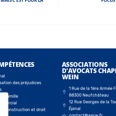
 MAIS C’EST POUR LA
FOCUS 
MPÉTENCES
ASSOCIATIONS
D'AVOCATS CHAP
WEIN
nal
sation des préjudices
1 Rue de la 1ère Armée F
s
88300 Neufchâteau
la famille
12 Rue Georges de la To
ommercial
Épinal
 la construction et droit
contact@aacw.fr