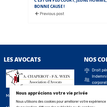
C’EST UN PEU COURT, JEUNE HOMME,
BONNE CAUSE !
Previous post
LES
AVOCATS
NOS
CO
Droit pé
Indemni
corporel
Droit de 
Nous apprécions votre vie privée
Droit c
Me Alexandre Chaperot
Droit de
Nous utilisons des cookies pour améliorer votre expérience