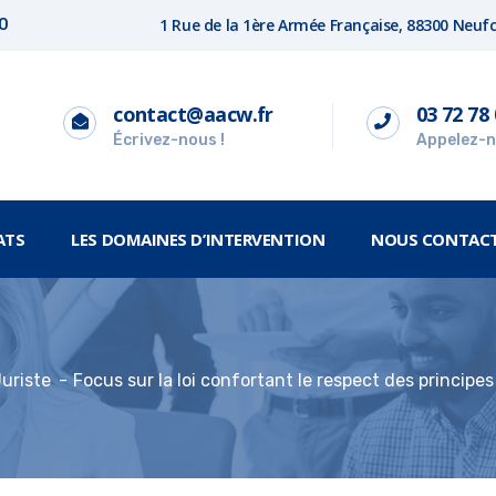
1 Rue de la 1ère Armée Française, 88300 Neu
00
contact@aacw.fr
03 72 78 
Écrivez-nous !
Appelez-n
ATS
LES DOMAINES D’INTERVENTION
NOUS CONTAC
uriste
Focus sur la loi confortant le respect des principe