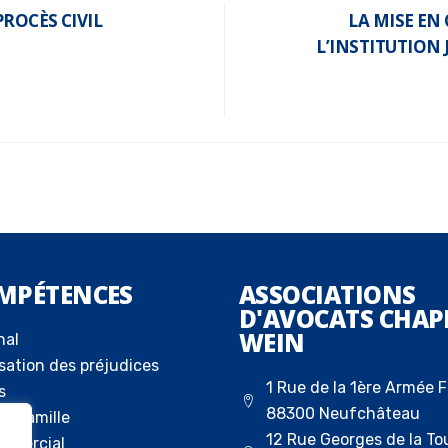
PROCÈS CIVIL
LA MISE EN
L’INSTITUTION 
MPÉTENCES
ASSOCIATIONS
D'AVOCATS CHAP
WEIN
nal
sation des préjudices
1 Rue de la 1ère Armée F
s
88300 Neufchâteau
la famille
12 Rue Georges de la To
ommercial