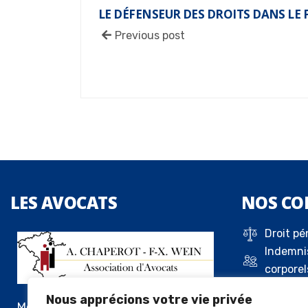
LE DÉFENSEUR DES DROITS DANS LE 
Previous post
LES
AVOCATS
NOS
CO
Droit pé
Indemni
corporel
Droit de 
Nous apprécions votre vie privée
Droit c
Me Alexandre Chaperot