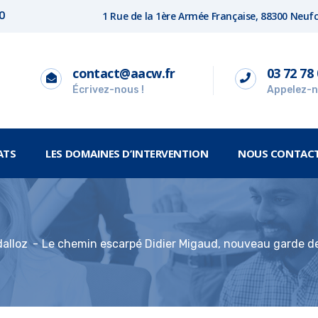
1 Rue de la 1ère Armée Française, 88300 Neu
00
contact@aacw.fr
03 72 78 
Écrivez-nous !
Appelez-n
ATS
LES DOMAINES D’INTERVENTION
NOUS CONTAC
dalloz
Le chemin escarpé Didier Migaud, nouveau garde d