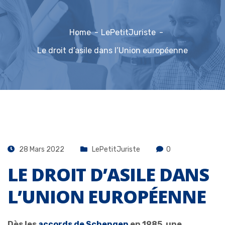
Home
LePetitJuriste
Le droit d’asile dans l’Union européenne
28 Mars 2022
LePetitJuriste
0
LE DROIT D’ASILE DANS
L’UNION EUROPÉENNE
Dès les
accords de Schengen
en 1985, une