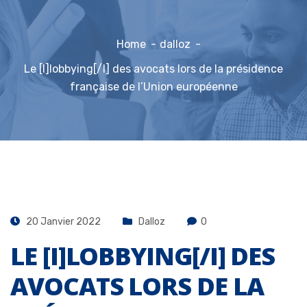
Home
dalloz
Le [I]lobbying[/I] des avocats lors de la présidence
française de l’Union européenne
20 Janvier 2022
Dalloz
0
LE [I]LOBBYING[/I] DES
AVOCATS LORS DE LA