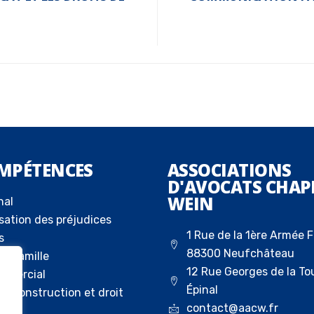
MPÉTENCES
ASSOCIATIONS
D'AVOCATS CHAP
WEIN
nal
sation des préjudices
1 Rue de la 1ère Armée F
s
88300 Neufchâteau
la famille
12 Rue Georges de la To
ommercial
Épinal
 la construction et droit
contact@aacw.fr