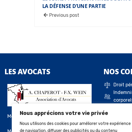
LA DÉFENSE D’UNE PARTIE
Previous post
LES
AVOCATS
NOS
CO
Droit pé
Indemni
corporel
Droit de 
Nous apprécions votre vie privée
Droit c
Me Alexandre Chaperot
Droit de
Nous utilisons des cookies pour améliorer votre expérience
locatif
Me François-Xavier Wein
de navigation, diffuser des publicités ou du contenu