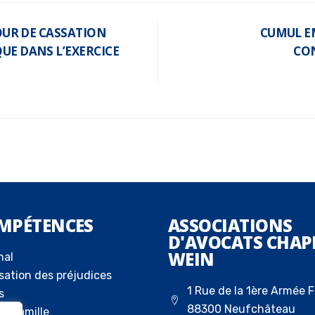
COUR DE CASSATION
CUMUL EM
UE DANS L’EXERCICE
CON
MPÉTENCES
ASSOCIATIONS
D'AVOCATS CHAP
WEIN
nal
sation des préjudices
1 Rue de la 1ère Armée F
s
88300 Neufchâteau
la famille