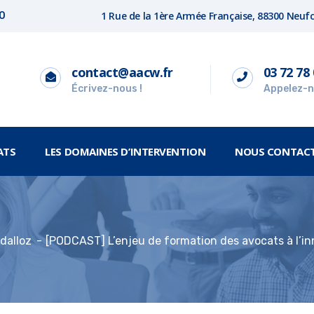
1 Rue de la 1ère Armée Française, 88300 Neu
00
contact@aacw.fr
03 72 78 
Écrivez-nous !
Appelez-n
ATS
LES DOMAINES D’INTERVENTION
NOUS CONTAC
dalloz
[PODCAST] L’enjeu de formation des avocats à l’i