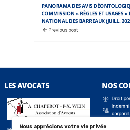
PANORAMA DES AVIS DÉONTOLOGIQ
COMMISSION « RÈGLES ET USAGES » 
NATIONAL DES BARREAUX (JUILL. 2020 
Previous post
LES
AVOCATS
NOS
CO
Droit pé
Indemni
corporel
Droit de 
Nous apprécions votre vie privée
Droit c
Me Alexandre Chaperot