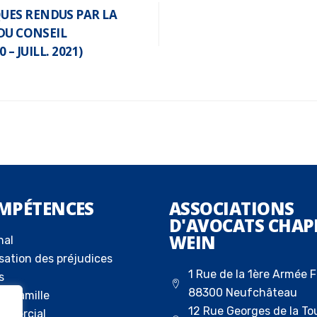
UES RENDUS PAR LA
DU CONSEIL
– JUILL. 2021)
MPÉTENCES
ASSOCIATIONS
D'AVOCATS CHAP
WEIN
nal
sation des préjudices
1 Rue de la 1ère Armée F
s
88300 Neufchâteau
la famille
12 Rue Georges de la To
ommercial