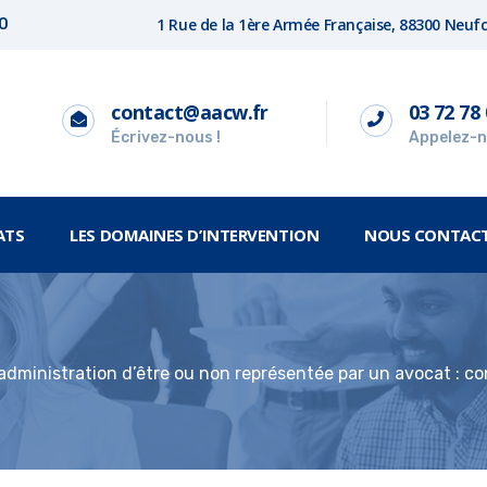
1 Rue de la 1ère Armée Française, 88300 Neu
00
contact@aacw.fr
03 72 78 
Écrivez-nous !
Appelez-n
ATS
LES DOMAINES D’INTERVENTION
NOUS CONTAC
’administration d’être ou non représentée par un avocat : c