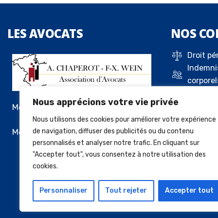
LES
AVOCATS
NOS
CO
Droit pé
Indemni
corporel
Droit de 
Nous apprécions votre vie privée
Droit c
Me Alexandre Chaperot
Droit de
Nous utilisons des cookies pour améliorer votre expérience
locatif
Me François-Xavier Wein
de navigation, diffuser des publicités ou du contenu
personnalisés et analyser notre trafic. En cliquant sur
Vente a
"Accepter tout", vous consentez à notre utilisation des
cookies.
Personnaliser
Tout rejeter
Accepter tout
© 2