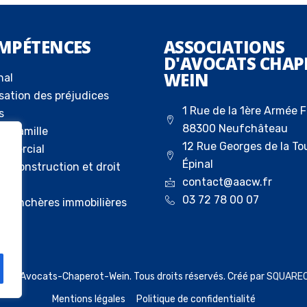
MPÉTENCES
ASSOCIATIONS
D'AVOCATS CHAP
WEIN
nal
sation des préjudices
1 Rue de la 1ère Armée F
s
88300 Neufchâteau
la famille
12 Rue Georges de la To
ommercial
Épinal
 la construction et droit
contact@aacw.fr
03 72 78 00 07
ux enchères immobilières
023 Avocats-Chaperot-Wein. Tous droits réservés. Créé par
SQUARE
Mentions légales
Politique de confidentialité