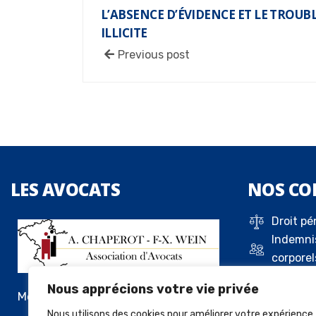
L’ABSENCE D’ÉVIDENCE ET LE TROU
ILLICITE
Previous post
LES
AVOCATS
NOS
CO
Droit pé
Indemni
corporel
Droit de 
Nous apprécions votre vie privée
Droit c
Me Alexandre Chaperot
Droit de
Nous utilisons des cookies pour améliorer votre expérience