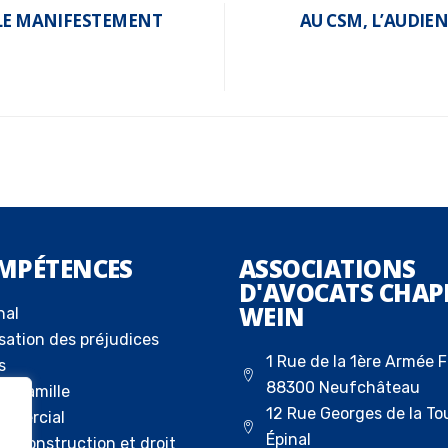
BLE MANIFESTEMENT
AU CSM, L’AUDIEN
MPÉTENCES
ASSOCIATIONS
D'AVOCATS CHAP
WEIN
nal
sation des préjudices
1 Rue de la 1ère Armée F
s
88300 Neufchâteau
la famille
12 Rue Georges de la To
ommercial
Épinal
 la construction et droit