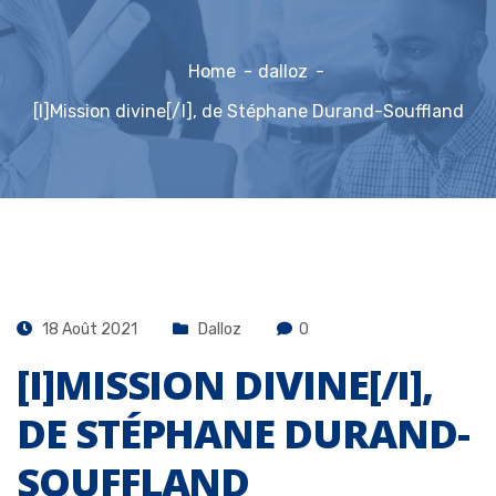
Home
dalloz
[I]Mission divine[/I], de Stéphane Durand-Souffland
18 Août 2021
Dalloz
0
[I]MISSION DIVINE[/I],
DE STÉPHANE DURAND-
SOUFFLAND